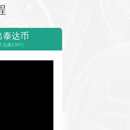
程
出泰达币
T兑换CNY）